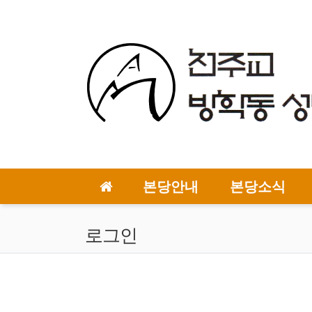
상단 네비
메인 메뉴
본당안내
본당소식
로그인