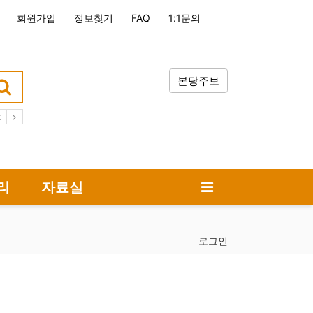
회원가입
정보찾기
FAQ
1:1문의
본당주보
사전례
시노드
리
자료실
로그인