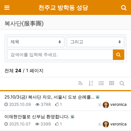
기
메뉴
천주교 방학동 성당
복사단(服事團)
검색대상
검색어
검색
전체
24
/ 1 페이지
RSS
게시물 정렬
웹진 스타일
갤러리 
게시
25.10/3(금) 복사단 자모, 서울시 도보 순례를…
등록일
조회
추천
등록자
2025.10.09
3798
1
veronica
이재현안젤로 신부님 환영합니다.
등록일
조회
추천
등록자
2025.10.07
3399
1
veronica