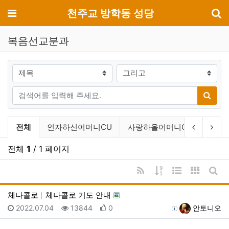
기
메뉴
천주교 방학동 성당
복음선교분과
검색대상
검색어
검색
복음선교분과 분류 목록
이전 분류
다음
전체
인자하신어머니CU
사랑하올어머니CU
성령
전체
1
/ 1 페이지
RSS
게시물 정렬
웹진 스타일
갤러리 
게시
체나콜로
체나콜로 기도 안내
등록일
조회
추천
등록자
2022.07.04
13844
0
안토니오