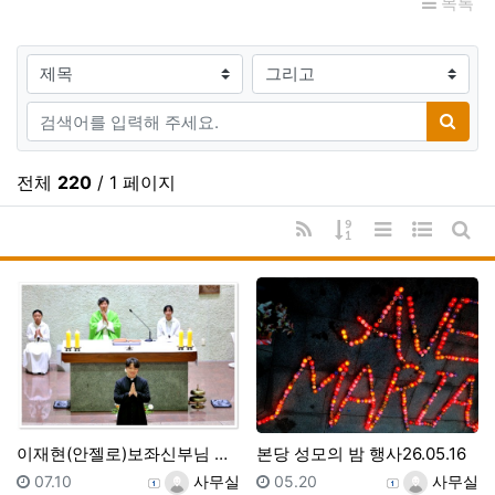
목록
검색대상
검색어
검색
전체
220
/ 1 페이지
RSS
게시물 정렬
리스트 스타일
웹진 스타
게시
이재현(안젤로)보좌신부님 서품 1주년기념
본당 성모의 밤 행사26.05.16
등록일
등록자
등록일
등록자
07.10
사무실
05.20
사무실