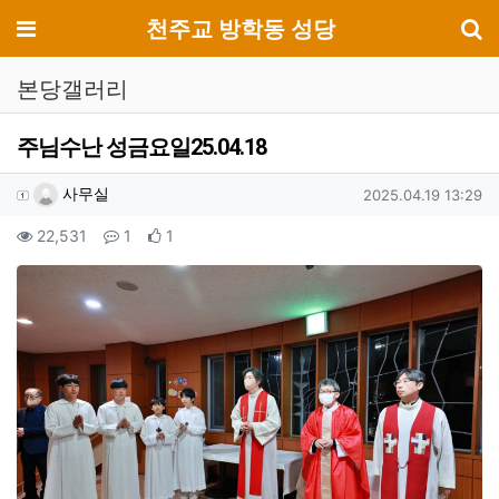
기
메뉴
천주교 방학동 성당
본당갤러리
주님수난 성금요일25.04.18
작성자 정보
작성
작성일
사무실
2025.04.19 13:29
컨텐츠 정보
조회
댓글
추천
22,531
1
1
본문