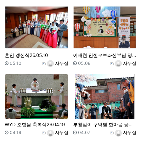
혼인 갱신식26.05.10
이재현 안젤로보좌신부님 영명축일 행사26.05.03
등록일
등록자
등록일
등록자
05.10
사무실
05.08
사무실
WYD 조형물 축복식26.04.19
부활맞이 구역별 한마음 윷놀이대회
등록일
등록자
등록일
등록자
04.19
사무실
04.07
사무실