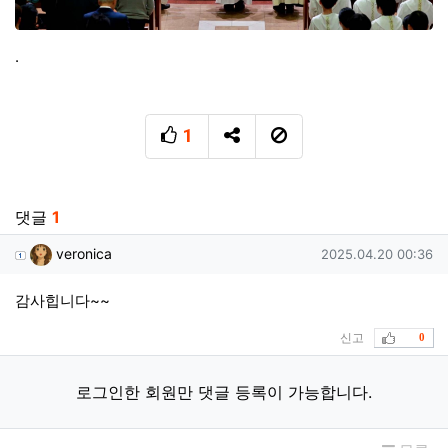
.
1
추천
SNS 공유
신고
관련자료
댓글
1
veronica님의 댓글
작성일
veronica
2025.04.20 00:36
감사힙니다~~
신고
추천
0
로그인한 회원만 댓글 등록이 가능합니다.