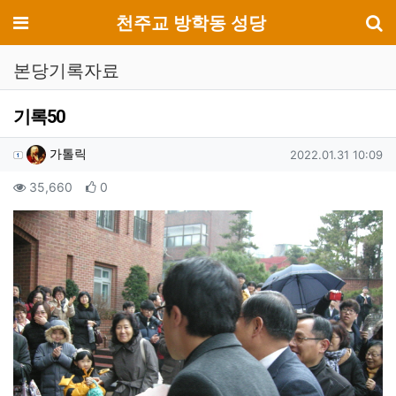
기
메뉴
천주교 방학동 성당
본당기록자료
기록50
작성자 정보
작성
작성일
가톨릭
2022.01.31 10:09
컨텐츠 정보
조회
추천
35,660
0
본문